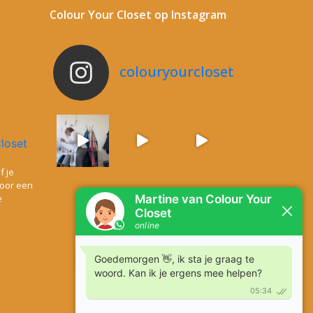
Colour Your Closet op Instagram
colouryourcloset
f je
voor een
e
Meer laden