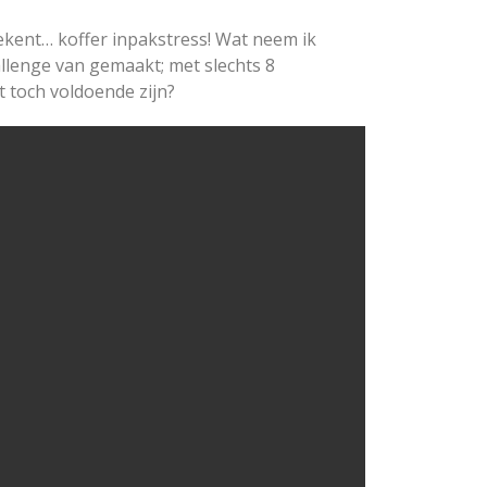
ekent… koffer inpakstress! Wat neem ik
allenge van gemaakt; met slechts 8
t toch voldoende zijn?