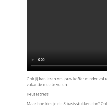
Ook jij kan leren om jouw koffer minder vol 
vakantie mee te vullen.
Keuzestress
Maar hoe kies je die 8 basisstukken dan? Ook