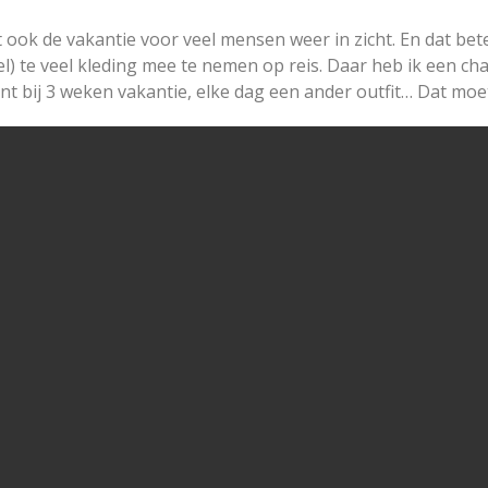
ok de vakantie voor veel mensen weer in zicht. En dat bet
l) te veel kleding mee te nemen op reis. Daar heb ik een ch
t bij 3 weken vakantie, elke dag een ander outfit… Dat moe