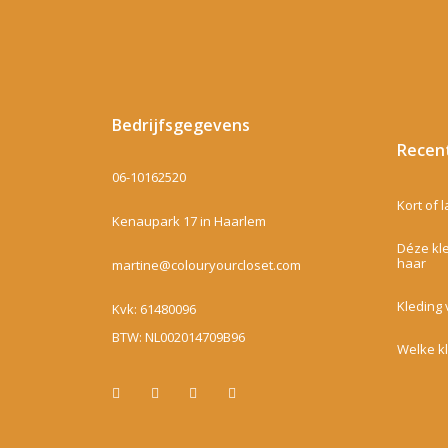
Bedrijfsgegevens
Recen
06-10162520
Kort of 
Kenaupark 17 in Haarlem
Déze kle
haar
martine@colouryourcloset.com
Kleding 
Kvk: 61480096
BTW: NL002014709B96
Welke k