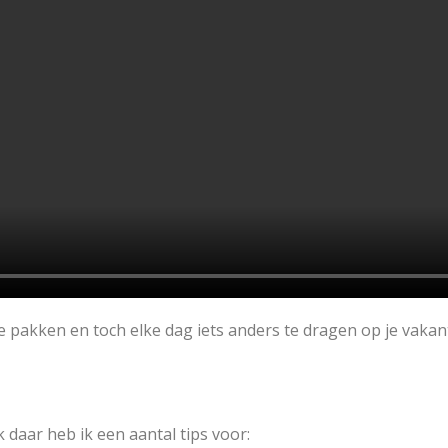
te pakken en toch elke dag iets anders te dragen op je vaka
 daar heb ik een aantal tips voor: