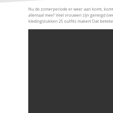
Nu de zomerperiode er weer aan komt, komt o
allemaal mee? Veel vrouwen zijn geneigd (vee
kledingstukken 25 outfits maken! Dat beteken