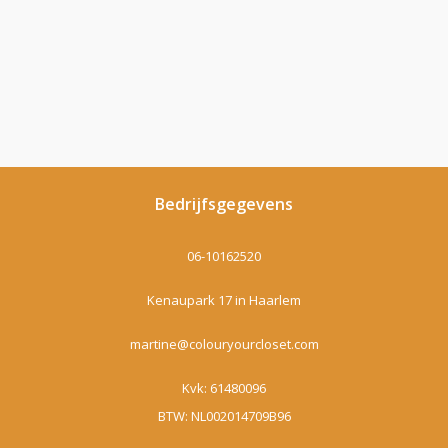
Bedrijfsgegevens
06-10162520
Kenaupark 17 in Haarlem
martine@colouryourcloset.com
Kvk: 61480096
BTW: NL002014709B96