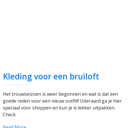
Kleding voor een bruiloft
kleding
kledingadvies
kledingcoach
kledingkastcheck
kleuradvies
kleuranalyse
personal shopping
shoppen
stijladvies
trends
winkelen
Het trouwseizoen is weer begonnen en wat is dat een
goede reden voor een nieuw outfit!! Uiteraard ga je hier
speciaal voor shoppen en kun je is lekker uitpakken.
Check
Read More