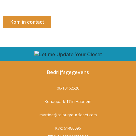
Kom in contact
Bedrijfsgegevens
06-10162520
Kenaupark 17 in Haarlem
martine@colouryourcloset.com
Kvk: 61480096