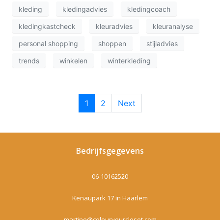
kleding
kledingadvies
kledingcoach
kledingkastcheck
kleuradvies
kleuranalyse
personal shopping
shoppen
stijladvies
trends
winkelen
winterkleding
1
2
Next
Bedrijfsgegevens
06-10162520
Kenaupark 17 in Haarlem
martine@colouryourcloset.com