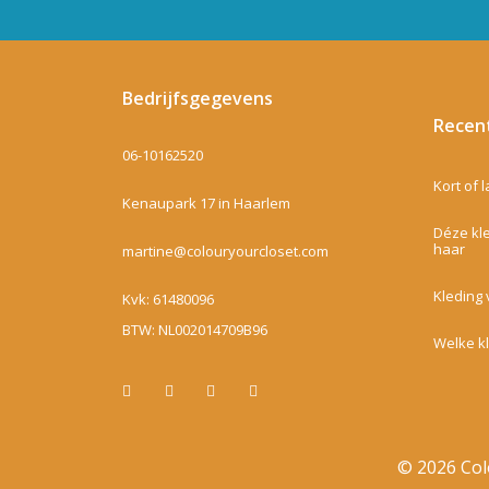
Bedrijfsgegevens
Recen
06-10162520
Kort of 
Kenaupark 17 in Haarlem
Déze kle
haar
martine@colouryourcloset.com
Kleding 
Kvk: 61480096
BTW: NL002014709B96
Welke k
© 2026 Col