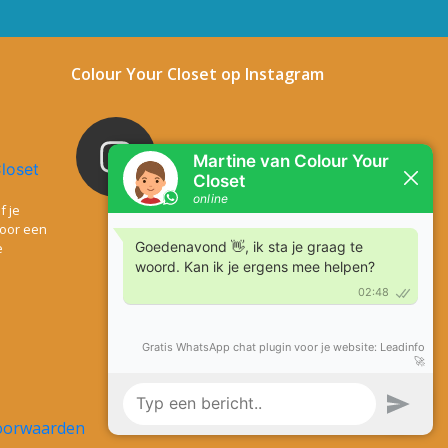
Colour Your Closet op Instagram
colouryourcloset
f je
voor een
e
Meer laden
Volg op Instagram
oorwaarden