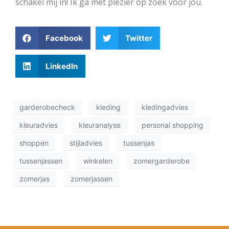
schakel mij in! Ik ga met plezier op zoek voor jou.
Facebook
Twitter
LinkedIn
garderobecheck
kleding
kledingadvies
kleuradvies
kleuranalyse
personal shopping
shoppen
stijladvies
tussenjas
tussenjassen
winkelen
zomergarderobe
zomerjas
zomerjassen