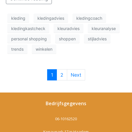
kleding
kledingadvies
kledingcoach
kledingkastcheck
kleuradvies
kleuranalyse
personal shopping
shoppen
stijladvies
trends
winkelen
1
2
Next
Bedrijfsgegevens
06-10162520
Kenaupark 17 in Haarlem